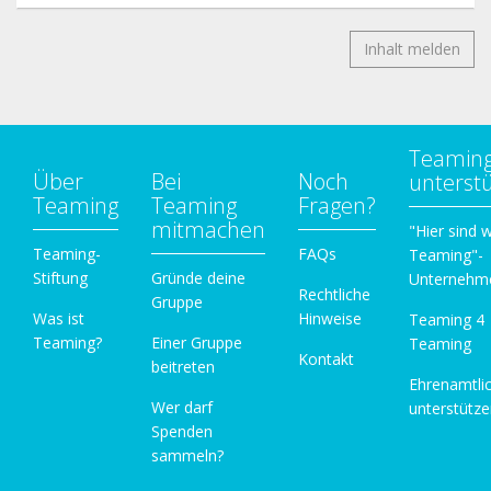
Inhalt melden
Teamin
Über
Bei
Noch
unterst
Teaming
Teaming
Fragen?
mitmachen
"Hier sind w
Teaming-
FAQs
Teaming"-
Stiftung
Gründe deine
Unternehm
Rechtliche
Gruppe
Was ist
Hinweise
Teaming 4
Teaming?
Einer Gruppe
Teaming
Kontakt
beitreten
Ehrenamtli
Wer darf
unterstütz
Spenden
sammeln?