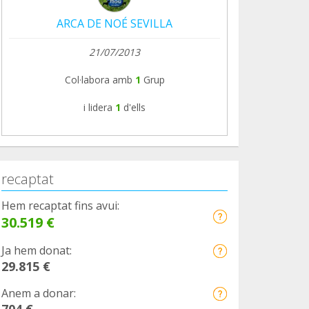
ARCA DE NOÉ SEVILLA
21/07/2013
Col·labora amb
1
Grup
i lidera
1
d'ells
recaptat
Hem recaptat fins avui:
30.519 €
Ja hem donat:
29.815 €
Anem a donar:
704 €