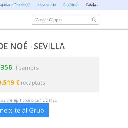
 ajudar a Teaming?
Inicia sessió
Registra't
Català
Cercar
DE NOÉ - SEVILLA
356
Teamers
0.519 €
recaptats
xis al Grup, li aportaràs 1 € al mes.
neix-te al Grup