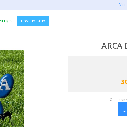
Vols
Grups
Crea un Grup
ARCA 
3
Quan t'unei
U