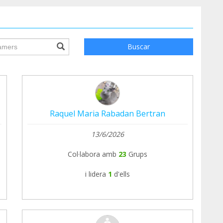
ile.searchForm.search.text???
Buscar
Raquel Maria Rabadan Bertran
13/6/2026
Col·labora amb
23
Grups
i lidera
1
d'ells