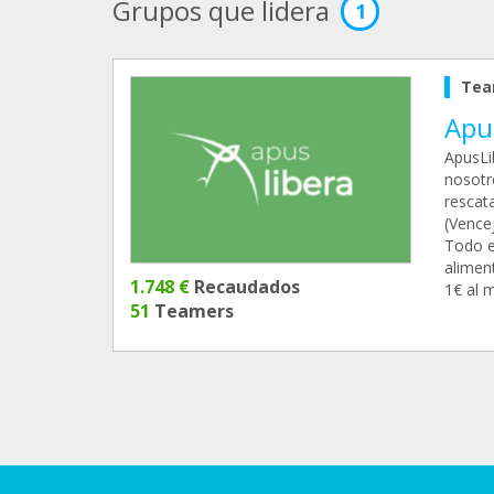
Grupos que lidera
1
Tea
Apu
ApusLi
nosotr
rescat
(Vencej
Todo e
aliment
1.748 €
Recaudados
1€ al 
51
Teamers