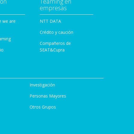
con
Teaming en
empresas
e we are
NTT DATA
Crédito y caución
aming
Compañeros de
io
SEAT&Cupra
Investigación
Personas Mayores
Otros Grupos