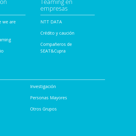
con
Teaming en
empresas
e we are
NTT DATA
Crédito y caución
aming
Compañeros de
io
SEAT&Cupra
Investigación
Personas Mayores
Otros Grupos