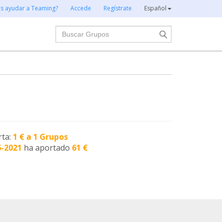
es ayudar a Teaming?
Accede
Regístrate
Español
Buscar
rta:
1 € a 1 Grupos
6-2021
ha aportado
61 €