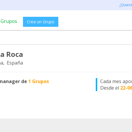
¿Quier
Grupos
Crea un Grupo
a Roca
a, España
manager de
1 Grupos
Cada mes apo
Desde el
22-0