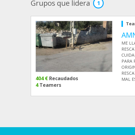
Grupos que lidera
1
Tea
AMN
ME LL
RESCA
CUIDA
PARA 
ORIGI
RESCA
404 €
Recaudados
MAL E
4
Teamers