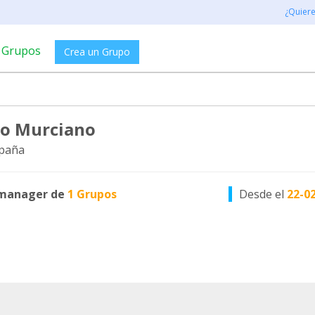
¿Quier
Grupos
Crea un Grupo
o Murciano
paña
manager de
1 Grupos
Desde el
22-0