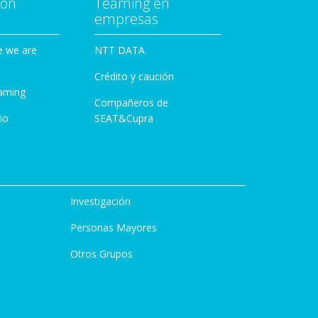
con
Teaming en
empresas
e we are
NTT DATA
Crédito y caución
aming
Compañeros de
io
SEAT&Cupra
Investigación
Personas Mayores
Otros Grupos