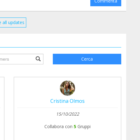
Commenta
 all updates
ile.searchForm.search.text???
Cerca
Cristina Olmos
15/10/2022
Collabora con
5
Gruppi