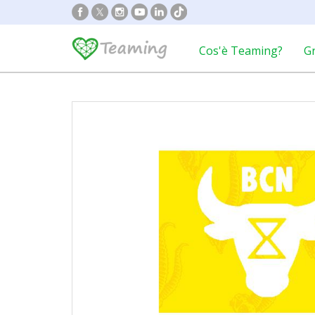
Cos'è Teaming?
G