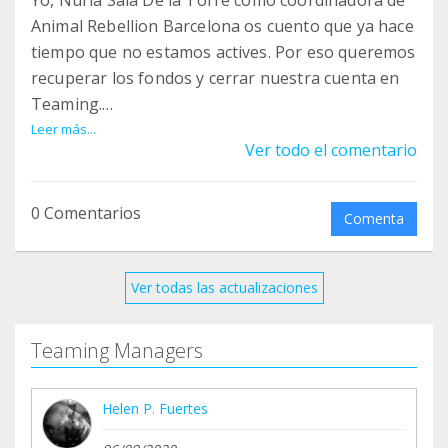
Yo, Nuria Sala De la Torre como coordinadora de
Animal Rebellion Barcelona os cuento que ya hace
tiempo que no estamos actives. Por eso queremos
recuperar los fondos y cerrar nuestra cuenta en
Teaming.
Al ser yo la coordinadora y ser la persona que ha
Leer más...
Ver todo el comentario
invertido más dinero para el funcionamiento del
grupo, se ha decidido que el dinero sea destinado
para mí.
0 Comentarios
Comenta
Gracias.
Ver todas las actualizaciones
Teaming Managers
Helen P. Fuertes