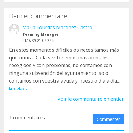
Dernier commentaire
María Lourdes Martínez Castro
Teaming Manager
01/07/2021 07:27 h
En estos momentos difíciles os necesitamos más
que nunca...Cada vez tenemos mas animales
recogidos y con problemas, no contamos con
ninguna subvención del ayuntamiento, solo
contamos con vuestra ayuda y nuestro día a día
que no es otro más que dedicarlo a ellos que tanto
Lire plus...
lo necesitan. Cualquier ayuda es bienvenida sobre
Voir le commentaire en entier
todo para cuidados veterinarios y comida ES51
3058 2517 5227 2000 9443
1 commentaires
Commenter