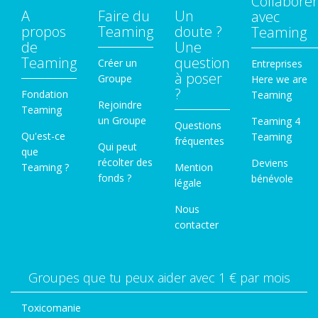
Collaborer
A
Faire du
Un
avec
propos
Teaming
doute ?
Teaming
de
Une
Teaming
question
Créer un
Entreprises
à poser
Groupe
Here we are
?
Fondation
Teaming
Rejoindre
Teaming
un Groupe
Teaming 4
Questions
Qu'est-ce
Teaming
fréquentes
Qui peut
que
récolter des
Deviens
Teaming ?
Mention
fonds ?
bénévole
légale
Nous
contacter
Groupes que tu peux aider avec 1 € par mois
Toxicomanie