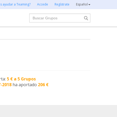
es ayudar a Teaming?
Accede
Regístrate
Español
Buscar
rta:
5 € a 5 Grupos
7-2018
ha aportado
206 €