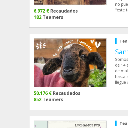
no pue
"este 
6.972 €
Recaudados
182
Teamers
Tea
San
Somos 
de 14 
de mal
hasta a
llegue
50.176 €
Recaudados
852
Teamers
Tea