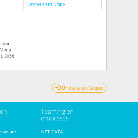
Unirme a este Grupo
l
dolor
e Mona
s). 305€
Únete a un Grupo
con
Teaming en
empresas
e we are
NTT DATA