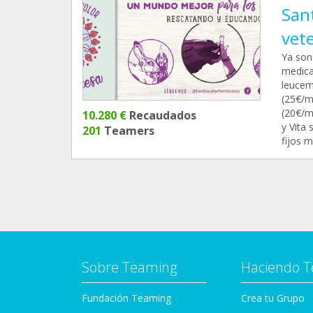
San
vete
Ya son
medica
leucemi
(25€/m
(20€/m
10.280 €
Recaudados
y Vita 
201
Teamers
fijos m
Sobre Teaming
Haciendo 
Fundación Teaming
Crea tu Grupo