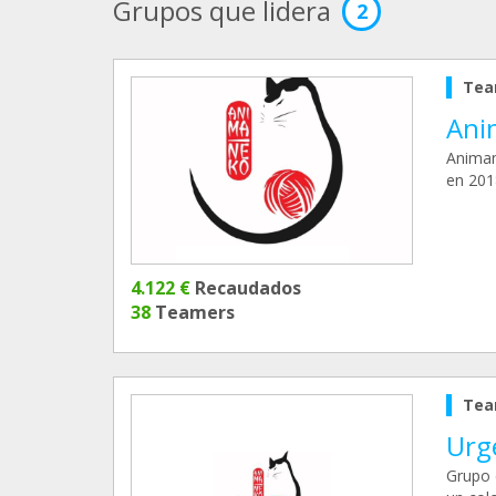
Grupos que lidera
2
Tea
Ani
Animan
en 2018
4.122 €
Recaudados
38
Teamers
Tea
Urg
Grupo 