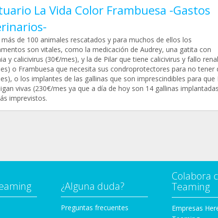
tuario La Vida Color Frambuesa -Gastos
rinarios-
 más de 100 animales rescatados y para muchos de ellos los
mentos son vitales, como la medicación de Audrey, una gatita con
a y calicivirus (30€/mes), y la de Pilar que tiene calicivirus y fallo rena
es) o Frambuesa que necesita sus condroprotectores para no tener 
es), o los implantes de las gallinas que son imprescindibles para qu
sigan vivas (230€/mes ya que a día de hoy son 14 gallinas implantada
ás imprevistos.
Colabora 
Teaming
¿Alguna duda?
Teaming
Preguntas frecuentes
Empresas Her