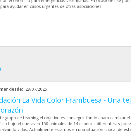
chón económico para emergencias veterinarias. En ocasiones se pod
r para ayudar en casos urgentes de otras asociaciones.
mer desde:
29/07/2025
dación La Vida Color Frambuesa - Una te
corazón
te grupo de teaming el objetivo es conseguir fondos para cambiar el
ficio bajo el que viven 150 animales de 14 especies diferentes, y pode
 salvando vidas. Actualmente estamos en una situación crítica, de est