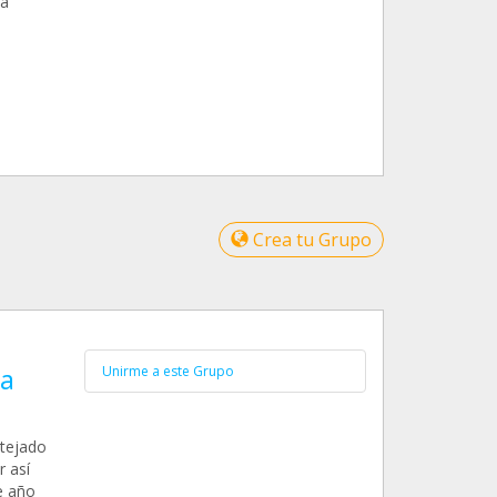
rá
Crea tu Grupo
ja
Unirme a este Grupo
 tejado
r así
e año