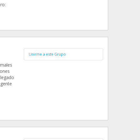
ro:
Unirme a este Grupo
imales
iones
llegado
 gente