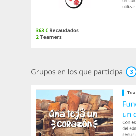
un col
utiliza
363 €
Recaudados
2
Teamers
Grupos en los que participa
3
Tea
Fun
un 
Con es
del edi
seguir