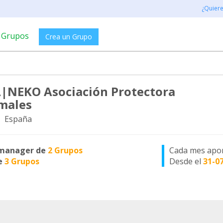
¿Quier
Grupos
Crea un Grupo
NEKO Asociación Protectora
males
, España
manager de
2 Grupos
Cada mes apo
e
3 Grupos
Desde el
31-0