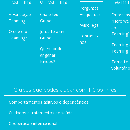
Teaming
o Teaming
Teami
Perguntas
A Fundação
Cria o teu
Frequentes
Empresas
Teaming
Grupo
"Here we
Aviso legal
are
O que é o
Junta-te a um
Teaming"
Contacta-
Teaming?
Grupo
nos
Teaming 
Quem pode
Teaming
angariar
fundos?
Torna-te
voluntário
Grupos que podes ajudar com 1 € por mês
Comportamentos aditivos e dependências
Cuidados e tratamentos de saúde
Cooperação internacional