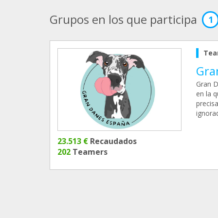
Grupos en los que participa
1
Tea
Gra
Gran D
en la 
precis
ignora
23.513 €
Recaudados
202
Teamers