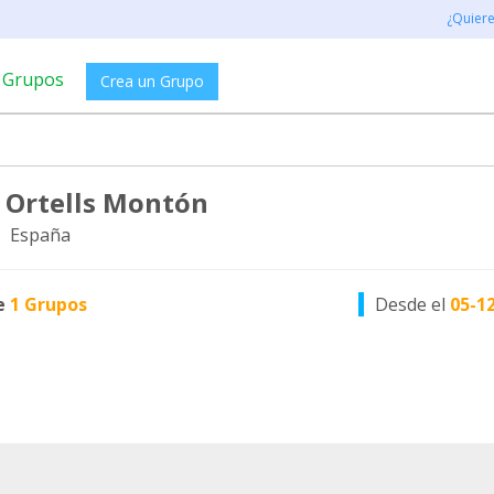
¿Quier
Grupos
Crea un Grupo
 Ortells Montón
, España
e
1 Grupos
Desde el
05-1