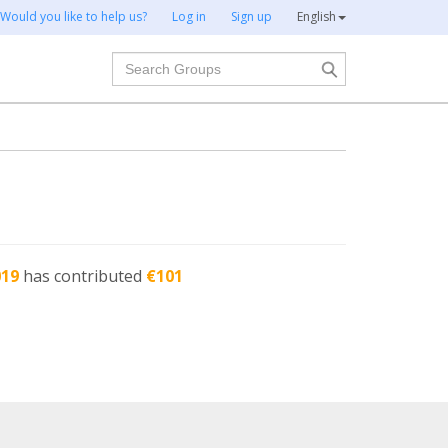
Would you like to help us?
Log in
Sign up
English
Search
019
has contributed
€101