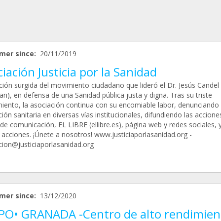
mer since:
20/11/2019
iación Justicia por la Sanidad
ción surgida del movimiento ciudadano que lideró el Dr. Jesús Candel
an), en defensa de una Sanidad pública justa y digna. Tras su triste
imiento, la asociación continua con su encomiable labor, denunciando 
ión sanitaria en diversas vías institucionales, difundiendo las accione
de comunicación, EL LIBRE (ellibre.es), página web y redes sociales, 
acciones. ¡Únete a nosotros! www.justiciaporlasanidad.org -
cion@justiciaporlasanidad.org
mer since:
13/12/2020
PO• GRANADA -Centro de alto rendimien