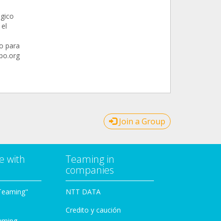
ógico
 el
po para
po.org
Join a Group
e with
Teaming in
companies
Teaming"
NTT DATA
Credito y caución
aming