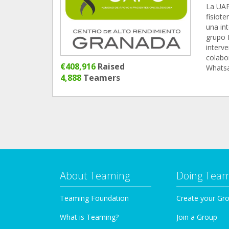
La UAPO
fisiote
una in
grupo 
interve
colabo
€408,916
Raised
Whats
4,888
Teamers
About Teaming
Doing Tea
Teaming Foundation
Create your Gr
What is Teaming?
Join a Group