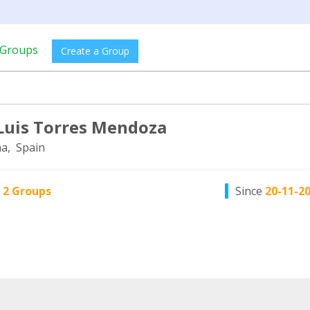
Groups
Create a Group
Luis Torres Mendoza
a, Spain
n
2 Groups
Since
20-11-2