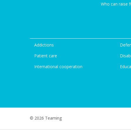
Who can raise 
Addictions
Defen
Patient care
Disabi
International cooperation
Educa
© 2026 Teaming