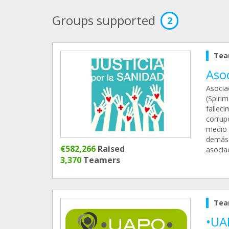
Groups supported
2
Tea
Asoc
Asocia
(Spirim
fallec
corrupc
medio 
demás 
€582,266
Raised
asocia
3,370
Teamers
Tea
•UA