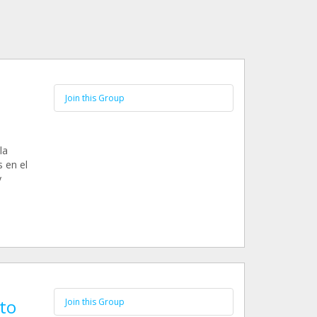
Join this Group
la
s en el
y
to
Join this Group