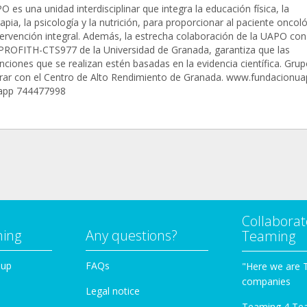
 es una unidad interdisciplinar que integra la educación física, la
rapia, la psicología y la nutrición, para proporcionar al paciente oncol
tervención integral. Además, la estrecha colaboración de la UAPO con
PROFITH-CTS977 de la Universidad de Granada, garantiza que las
nciones que se realizan estén basadas en la evidencia científica. Gru
rar con el Centro de Alto Rendimiento de Granada. www.fundacionua
app 744477998
Collaborat
ming
Any questions?
Teaming
oup
FAQs
"Here we are 
companies
Legal notice
Teaming 4 Te