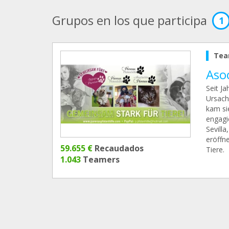
Grupos en los que participa
1
Tea
Asoc
Seit Ja
Ursach
kam si
engagi
Sevill
eröffne
59.655 €
Recaudados
Tiere.
1.043
Teamers