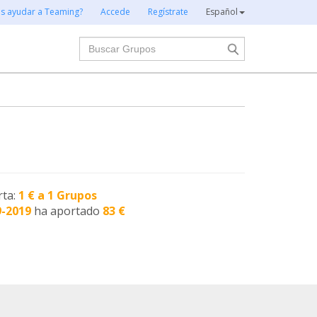
es ayudar a Teaming?
Accede
Regístrate
Español
Buscar
rta:
1 € a 1 Grupos
9-2019
ha aportado
83 €