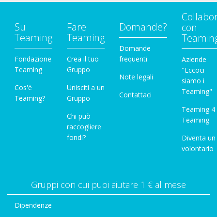
Collabo
Su
Fare
Domande?
con
Teaming
Teaming
Teamin
Domande
Fondazione
Crea il tuo
frequenti
Aziende
Teaming
Gruppo
"Eccoci
Note legali
siamo i
Cos'è
Unisciti a un
Teaming"
Contattaci
Teaming?
Gruppo
Teaming 4
Chi può
Teaming
raccogliere
fondi?
Diventa un
volontario
Gruppi con cui puoi aiutare 1 € al mese
Dipendenze