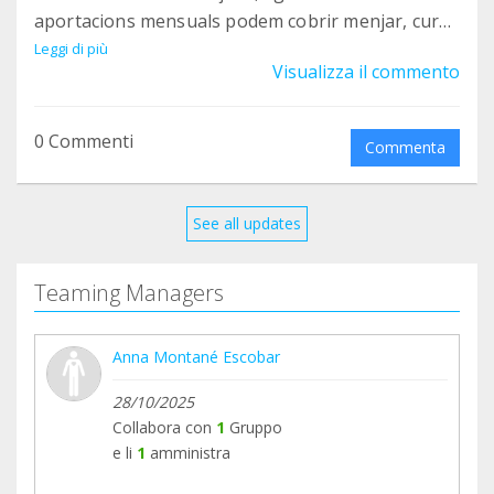
aportacions mensuals podem cobrir menjar, cures
veterinàries i llar temporal per a ells.
Leggi di più
Visualizza il commento
Gràcies per ser-hi, per donar-nos suport i per fer
possible la nostra tasca cada mes!
0 Commenti
Commenta
See all updates
Teaming Managers
Anna Montané Escobar
28/10/2025
Collabora con
1
Gruppo
e li
1
amministra