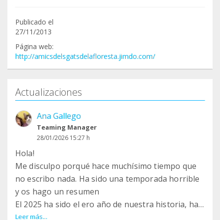
Publicado el
27/11/2013
Página web:
http://amicsdelsgatsdelafloresta.jimdo.com/
Actualizaciones
Ana Gallego
Teaming Manager
28/01/2026 15:27 h
Hola!
Me disculpo porqué hace muchísimo tiempo que
no escribo nada. Ha sido una temporada horrible
y os hago un resumen
El 2025 ha sido el ero año de nuestra historia, han
fallecido muchos gatos, unos por edad y otros por
Leer más...