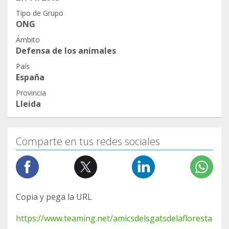
que el Ayuntamiento cumpla la ley, pero aquí
Tipo de Grupo
podéis ver el único interés que tiene la Floresta...y
ONG
en la resta tampoco entran los animales. Hay
Ámbito
2000€ en el presupuesto pero no lo quieren
Defensa de los animales
gastar, y ahí estoy yo peleándome como muchas
País
de vosotras
España
Provincia
Lleida
Comparte en tus redes sociales
Copia y pega la URL
https://www.teaming.net/amicsdelsgatsdelafloresta