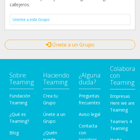
callejeros.
Unirme a este Grupo
Únete a un Grupo
Colabora
Sobre
Haciendo
¿Alguna
con
Teaming
Teaming
duda?
Teaming
Fundación
Crea tu
Preguntas
Empresas
Teaming
Grupo
frecuentes
Here we are
Teaming
¿Qué es
Únete a un
Aviso legal
Teaming?
Grupo
Teamers 4
Contacta
Teaming
Blog
¿Quién
con
puede
nosotros
Hazte