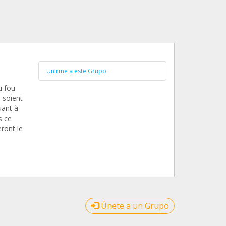
Unirme a este Grupo
u fou
 soient
uant à
s ce
eront le
Únete a un Grupo