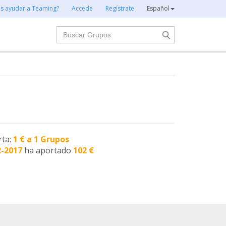
es ayudar a Teaming?
Accede
Regístrate
Español
Buscar
rta:
1 € a 1 Grupos
2-2017
ha aportado
102 €