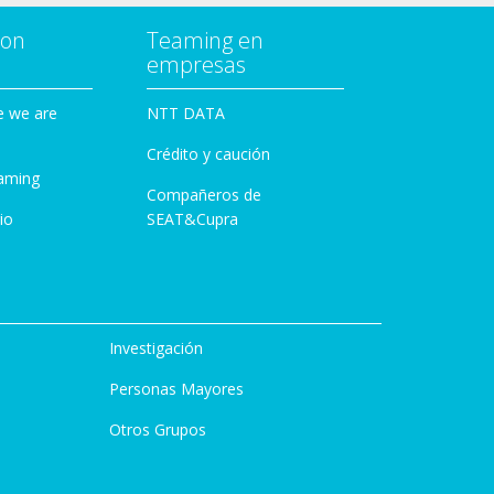
con
Teaming en
empresas
e we are
NTT DATA
Crédito y caución
aming
Compañeros de
io
SEAT&Cupra
Investigación
Personas Mayores
Otros Grupos