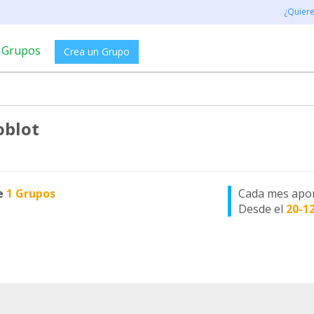
¿Quier
Grupos
Crea un Grupo
oblot
e
1 Grupos
Cada mes apo
Desde el
20-1