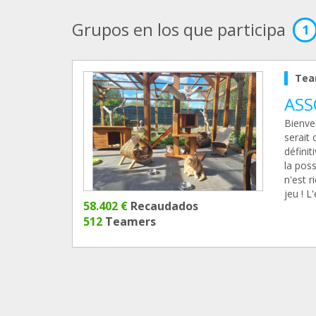
Grupos en los que participa
1
Tea
ASS
Bienven
serait
défini
la poss
n'est r
jeu ! L
58.402 €
Recaudados
512
Teamers