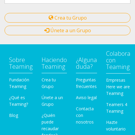
Crea tu Grupo
Únete a un Grupo
Colabora
Sobre
Haciendo
¿Alguna
con
Teaming
Teaming
duda?
Teaming
Fundación
Crea tu
Preguntas
Empresas
Teaming
Grupo
frecuentes
Here we are
Teaming
¿Qué es
Únete a un
Aviso legal
Teaming?
Grupo
Teamers 4
Contacta
Teaming
Blog
¿Quién
con
puede
nosotros
Hazte
recaudar
voluntario