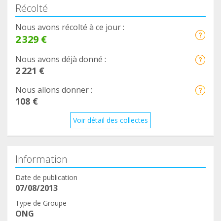
Récolté
algunos teamers y os informamos de esto
mediante este foro.
Nous avons récolté à ce jour :
Ya sabéis que podéis daros de baja si no estáis
2 329 €
conforme.
Nous avons déjà donné :
Desde Asociación Akshy os mandamos un fuerte
2 221 €
abrazo y os agradecemos de nuevo vuestra ayuda.
Nous allons donner :
108 €
Voir détail des collectes
Information
Date de publication
07/08/2013
Type de Groupe
ONG