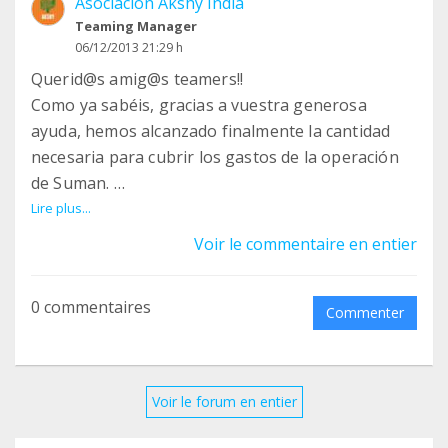
Asociación Akshy India
Teaming Manager
06/12/2013 21:29 h
Querid@s amig@s teamers!!
Como ya sabéis, gracias a vuestra generosa
ayuda, hemos alcanzado finalmente la cantidad
necesaria para cubrir los gastos de la operación
de Suman.
Queremos agradeceros vuestra aportación y
Lire plus...
comunicaros el cierre del grupo abierto para este
Voir le commentaire en entier
fin. Así como informaros de la nueva apertura de
un proyecto llamado “Vaso de leche” en el que
0 commentaires
solicitamos de nuevo vuestra ayuda para poder
Commenter
cubrir los gastos de un vaso de leche diario para
cada niño del Hogar de Estudiantes Necesitados
que hemos abierto recientemente.
Voir le forum en entier
Nos permitimos la libertad de trasladaros a este
grupo nuevo, ya que así nos lo han pedido