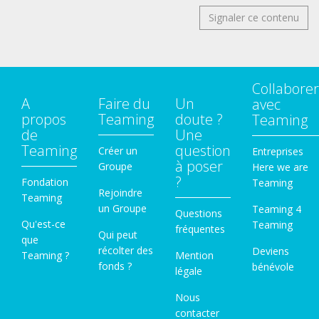
Signaler ce contenu
Collaborer
A
Faire du
Un
avec
propos
Teaming
doute ?
Teaming
de
Une
Teaming
question
Créer un
Entreprises
à poser
Groupe
Here we are
?
Fondation
Teaming
Rejoindre
Teaming
un Groupe
Teaming 4
Questions
Qu'est-ce
Teaming
fréquentes
Qui peut
que
récolter des
Deviens
Teaming ?
Mention
fonds ?
bénévole
légale
Nous
contacter