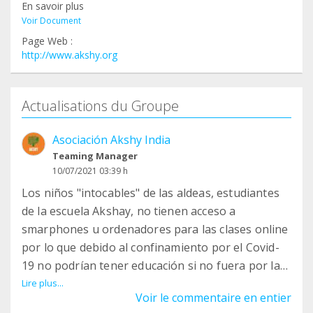
En savoir plus
Voir Document
Page Web :
http://www.akshy.org
Actualisations du Groupe
Asociación Akshy India
Teaming Manager
10/07/2021 03:39 h
Los niños "intocables" de las aldeas, estudiantes
de la escuela Akshay, no tienen acceso a
smarphones u ordenadores para las clases online
por lo que debido al confinamiento por el Covid-
19 no podrían tener educación si no fuera por las
"Open Class" al aire libre, con las que nuestros
Lire plus...
Voir le commentaire en entier
alumnos continúan con sus estudios.