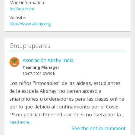
More information
See Document
Website:
http://www.akshy.org
Group updates
Asociación Akshy India
Teaming Manager
10/07/2021 03:39 h
Los niños "intocables" de las aldeas, estudiantes
de la escuela Akshay, no tienen acceso a
smarphones u ordenadores para las clases online
por lo que debido al confinamiento por el Covid-
19 no podrían tener educación si no fuera por las
"Open Class" al aire libre, con las que nuestros
Read more...
See the entire comment
alumnos continúan con sus estudios.