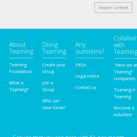
Report content
Collabor
About
Doing
Any
with
Teaming
Teaming
questions?
Teamin
Teaming
Create your
FAQs
"Here we a
Foundation
Group
Teaming"
Legal notice
companies
What is
Join a
Contact us
Teaming?
Group
Teaming 4
Teaming
Who can
raise funds?
Become a
volunteer