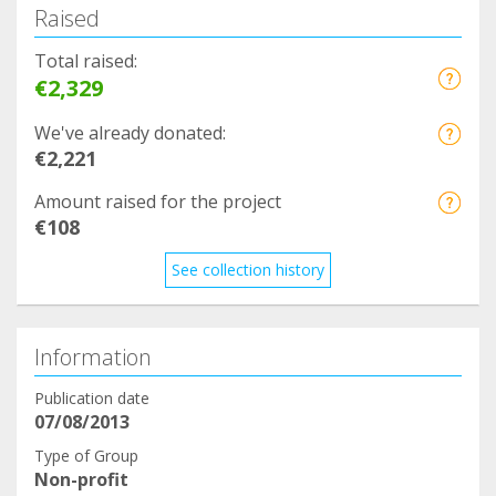
Raised
algunos teamers y os informamos de esto
mediante este foro.
Total raised:
Ya sabéis que podéis daros de baja si no estáis
€2,329
conforme.
We've already donated:
Desde Asociación Akshy os mandamos un fuerte
€2,221
abrazo y os agradecemos de nuevo vuestra ayuda.
Amount raised for the project
€108
See collection history
Information
Publication date
07/08/2013
Type of Group
Non-profit