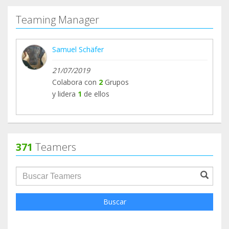
Teaming Manager
Samuel Schäfer
21/07/2019
Colabora con
2
Grupos
y lidera
1
de ellos
371
Teamers
groupProfile.searchForm.search.text???
Buscar