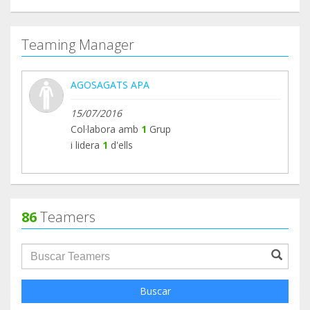
Teaming Manager
AGOSAGATS APA
15/07/2016
Col·labora amb
1
Grup
i lidera
1
d'ells
86
Teamers
groupProfile.searchForm.search.text???
Buscar