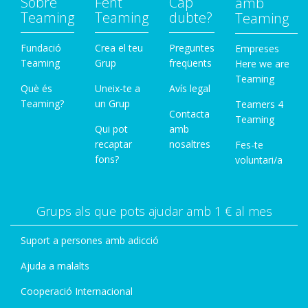
Sobre
Fent
Cap
amb
Teaming
Teaming
dubte?
Teaming
Fundació
Crea el teu
Preguntes
Empreses
Teaming
Grup
freqüents
Here we are
Teaming
Què és
Uneix-te a
Avís legal
Teaming?
un Grup
Teamers 4
Contacta
Teaming
Qui pot
amb
recaptar
nosaltres
Fes-te
fons?
voluntari/a
Grups als que pots ajudar amb 1 € al mes
Suport a persones amb adicció
Ajuda a malalts
Cooperació Internacional