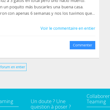
luz a 3 gatos en total pero uno nació muerto.
an un poquito más buscarles una buena casa.
ron con apenas 6 semanas y nos los tuvimos que
s la atención veterinaria tan necesaria en aquel
Voir le commentaire en entier
esperando encontrar su hogar y familia que les
Commenter
e forum en entier
Collaborer
eaming
Un doute ? Une
Teaming
question à poser ?