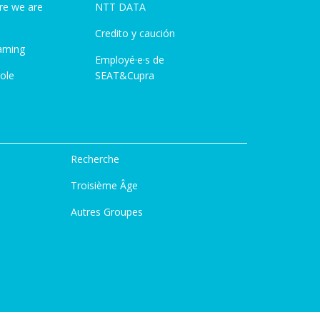
re we are
NTT DATA
Credito y caución
aming
Employé·e·s de
ole
SEAT&Cupra
Recherche
Troisième Âge
Autres Groupes