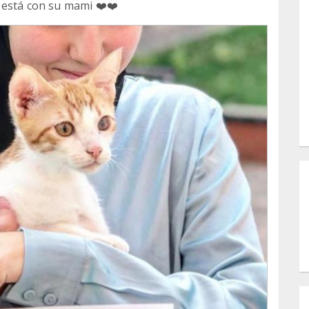
 está con su mami ❤️❤️