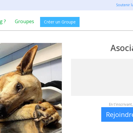
Soutenir 
g ?
Groupes
Créer un Groupe
Asoci
En t'inscrivan
Rejoindr