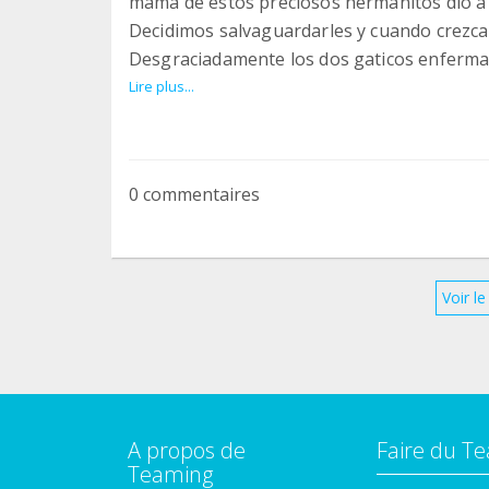
mamá de estos preciosos hermanitos dió a 
Decidimos salvaguardarles y cuando crezc
Desgraciadamente los dos gaticos enferma
llevar antes de lo pensado para poder darle
Lire plus...
momento.
Desde entonces están bajo nuestra tutela 
quiera incondicionalmente.
0 commentaires
Voir l
A propos de
Faire du T
Teaming