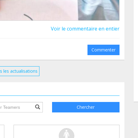
Voir le commentaire en entier
Commenter
s les actualisations
ile.searchForm.search.text???
Chercher