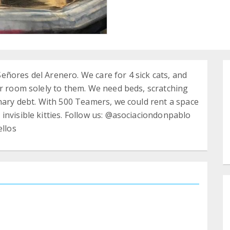
ñores del Arenero. We care for 4 sick cats, and
er room solely to them. We need beds, scratching
inary debt. With 500 Teamers, we could rent a space
invisible kitties. Follow us: @asociaciondonpablo
llos