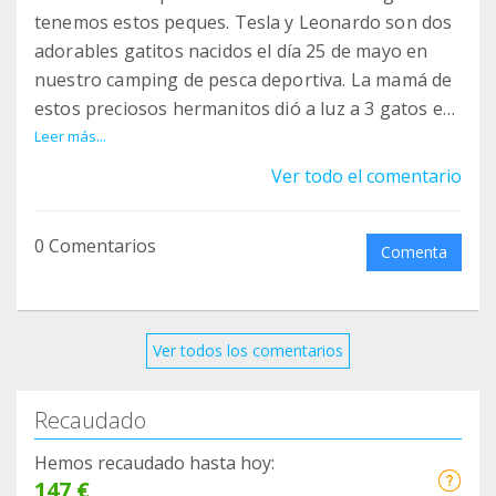
tenemos estos peques. Tesla y Leonardo son dos
adorables gatitos nacidos el día 25 de mayo en
nuestro camping de pesca deportiva. La mamá de
estos preciosos hermanitos dió a luz a 3 gatos en
total pero uno nació muerto. Decidimos
Leer más...
salvaguardarles y cuando crezcan un poquito más
Ver todo el comentario
buscarles una buena casa.
Desgraciadamente los dos gaticos enfermaron
0 Comentarios
con apenas 6 semanas y nos los tuvimos que
Comenta
llevar antes de lo pensado para poder darles la
atención veterinaria tan necesaria en aquel
momento.
Ver todos los comentarios
Desde entonces están bajo nuestra tutela
esperando encontrar su hogar y familia que les
Recaudado
quiera incondicionalmente.
Hemos recaudado hasta hoy:
147 €