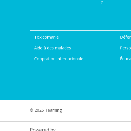
?
Toxicomanie
Défen
Aide à des malades
Perso
Coopration internacionale
Éduca
© 2026 Teaming
Powered by: