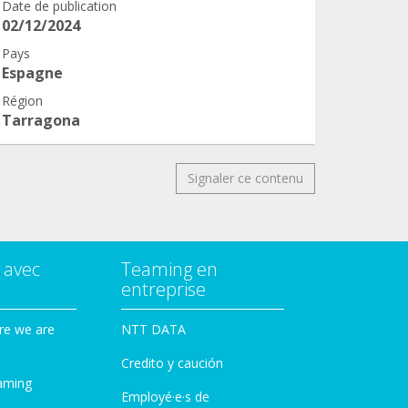
Date de publication
02/12/2024
Pays
Espagne
Région
Tarragona
Signaler ce contenu
 avec
Teaming en
entreprise
re we are
NTT DATA
Credito y caución
aming
Employé·e·s de