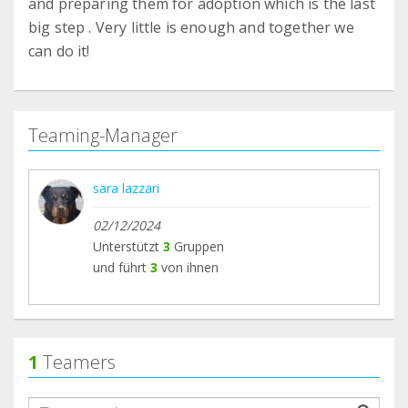
and preparing them for adoption which is the last
big step . Very little is enough and together we
can do it!
Teaming-Manager
sara lazzari
02/12/2024
Unterstützt
3
Gruppen
und führt
3
von ihnen
1
Teamers
groupProfile.searchForm.search.text???