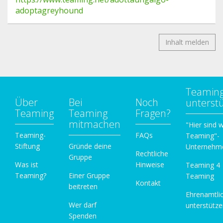
adoptagreyhound
Inhalt melden
Teamin
Über
Bei
Noch
unterst
Teaming
Teaming
Fragen?
mitmachen
"Hier sind w
Teaming-
FAQs
Teaming"-
Stiftung
Gründe deine
Unternehm
Rechtliche
Gruppe
Was ist
Hinweise
Teaming 4
Teaming?
Einer Gruppe
Teaming
Kontakt
beitreten
Ehrenamtli
Wer darf
unterstütz
Spenden