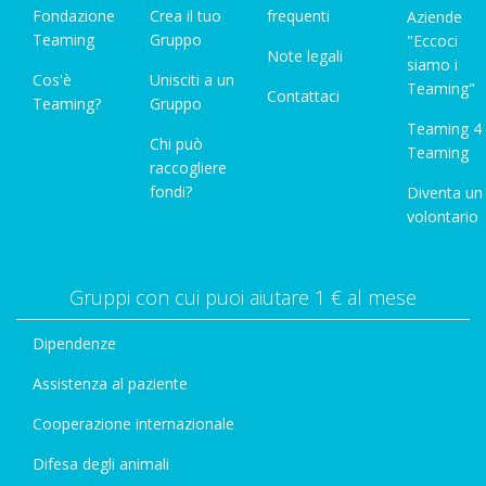
Fondazione
Crea il tuo
frequenti
Aziende
Teaming
Gruppo
"Eccoci
Note legali
siamo i
Cos'è
Unisciti a un
Teaming"
Contattaci
Teaming?
Gruppo
Teaming 4
Chi può
Teaming
raccogliere
fondi?
Diventa un
volontario
Gruppi con cui puoi aiutare 1 € al mese
Dipendenze
Assistenza al paziente
Cooperazione internazionale
Difesa degli animali