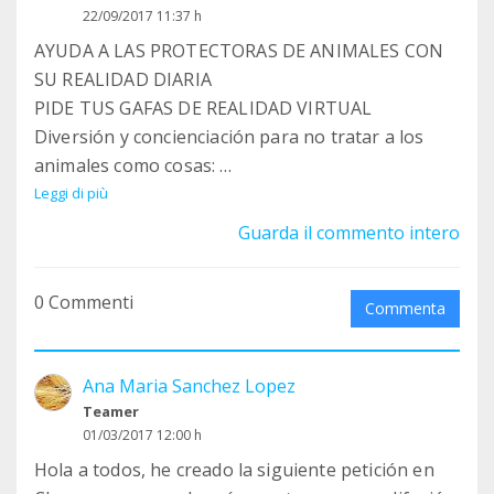
22/09/2017 11:37 h
AYUDA A LAS PROTECTORAS DE ANIMALES CON
SU REALIDAD DIARIA
PIDE TUS GAFAS DE REALIDAD VIRTUAL
Diversión y concienciación para no tratar a los
animales como cosas:
ADOPTA
Leggi di più
NO COMPRES
Guarda il commento intero
NO CRIES
NO ABANDONES
0 Commenti
Commenta
Indica en tu pedido a cual protectora quieres que
vaya tu aportación.
Ana Maria Sanchez Lopez
El importe integro de la venta va a favor de la
Teamer
protectora de animales, o sea 15 Euros
01/03/2017 12:00 h
Los gastos de envío son adicionales y a cuenta y
Hola a todos, he creado la siguiente petición en
riesgo del comprador.