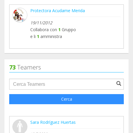
Protectora Acudame Merida
19/11/2012
Collabora con
1
Gruppo
e li
1
amministra
73
Teamers
groupProfile.searchForm.search.text???
Cerca
Sara Rodríguez Huertas