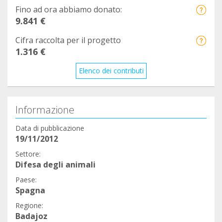
Instrucciones para las gafas de Realidad Virtual
Fino ad ora abbiamo donato:
https://www.youtube.com/watch?v=08VMmt3_mCk
9.841 €
Cifra raccolta per il progetto
Este video en YouTube es muy bueno para
1.316 €
entender la realidad virtual.
Elenco dei contributi
https://youtu.be/5hNskTF8mrs
Un abrazo,
NANI (Ana María)
Informazione
Data di pubblicazione
19/11/2012
Settore:
Difesa degli animali
Paese:
Spagna
Regione:
Badajoz