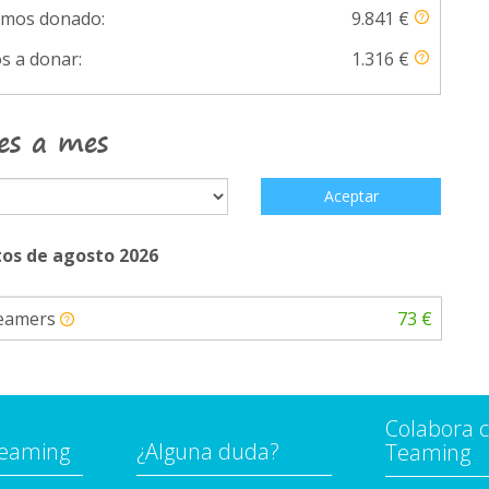
emos donado:
9.841 €
s a donar:
1.316 €
es a mes
Aceptar
os de agosto 2026
Teamers
73 €
Colabora 
Teaming
¿Alguna duda?
Teaming