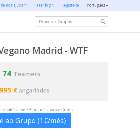
 de nos ajudar?
Fazer login
Regista-te
Português
Procurar
 Vegano Madrid - WTF
74
Teamers
 995 €
angariados
ontribuirás com 1 € por mês para o Grupo.
te ao Grupo (1€/mês)