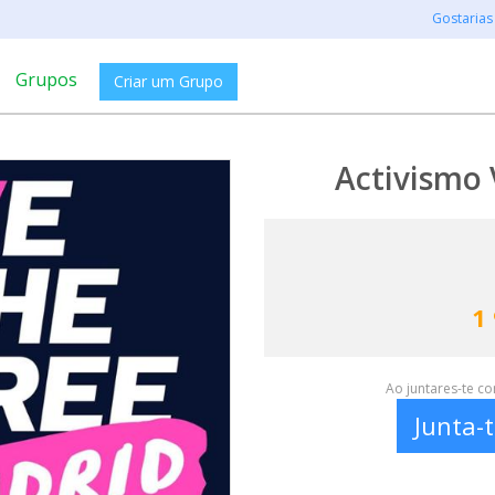
Gostarias
Grupos
Criar um Grupo
Activismo
1
Ao juntares-te c
Junta-