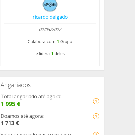
ricardo delgado
02/05/2022
Colabora com
1
Grupo
e lidera
1
deles
Angariados
Total angariado até agora:
1 995 €
Doamos até agora:
1 713 €
Valor angariado para o projeto