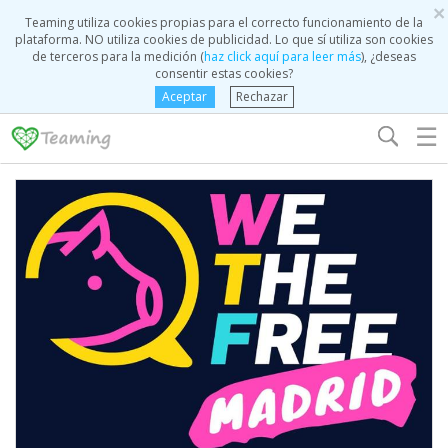
×
Teaming utiliza cookies propias para el correcto funcionamiento de la
plataforma. NO utiliza cookies de publicidad. Lo que sí utiliza son cookies
de terceros para la medición (
haz click aquí para leer más
), ¿deseas
consentir estas cookies?
Aceptar
Rechazar
☰