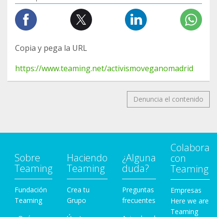
Copia y pega la URL
https://www.teaming.net/activismoveganomadrid
Denuncia el contenido
Colabora
Sobre
Haciendo
¿Alguna
con
Teaming
Teaming
duda?
Teaming
Fundación
Crea tu
Preguntas
Empresas
Teaming
Grupo
frecuentes
Here we are
Teaming