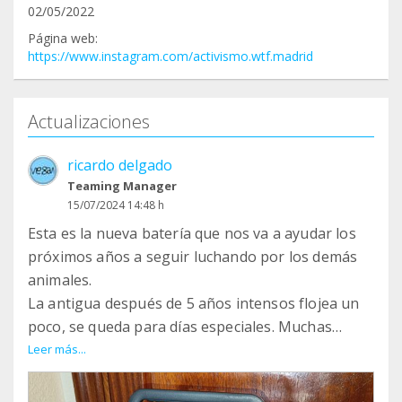
02/05/2022
Página web:
https://www.instagram.com/activismo.wtf.madrid
Actualizaciones
ricardo delgado
Teaming Manager
15/07/2024 14:48 h
Esta es la nueva batería que nos va a ayudar los
próximos años a seguir luchando por los demás
animales.
La antigua después de 5 años intensos flojea un
poco, se queda para días especiales. Muchas
gracias por la ayuda, hacemos muchísimo con muy
Leer más...
poco dinero!