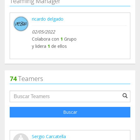
Teaming Manager
ricardo delgado
02/05/2022
Colabora con
1
Grupo
y lidera
1
de ellos
74
Teamers
groupProfile.searchForm.search.text???
Buscar
Sergio Carcatella