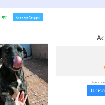
ruppi
Crea un Gruppo
Ac
Aderendo 
Unisc