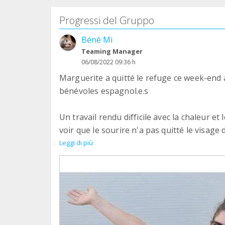
Progressi del Gruppo
Béné Mi
Teaming Manager
06/08/2022 09:36 h
Marguerite a quitté le refuge ce week-end
bénévoles espagnol.e.s
Un travail rendu difficile avec la chaleur e
voir que le sourire n'a pas quitté le visage
Leggi di più
Le bonheur de partager des moments avec l
aux loulous de l'espoir et de partager tout 
Tous ces moments si précieux du bénévolat 
pour se lever chaque matin pour aller au r