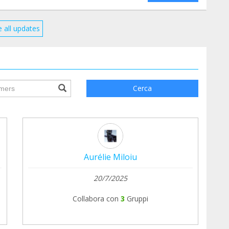
 all updates
ile.searchForm.search.text???
Cerca
Aurélie Miloiu
20/7/2025
Collabora con
3
Gruppi