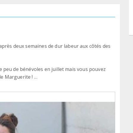
 après deux semaines de dur labeur aux côtés des
t le peu de bénévoles en juillet mais vous pouvez
 de Marguerite !
es loulous et les bénévoles sur place, d'apporter
l'amour qu'ils voudraient tant donner...
vous font vite oublier la fatigue et sont le moteur
efuge.