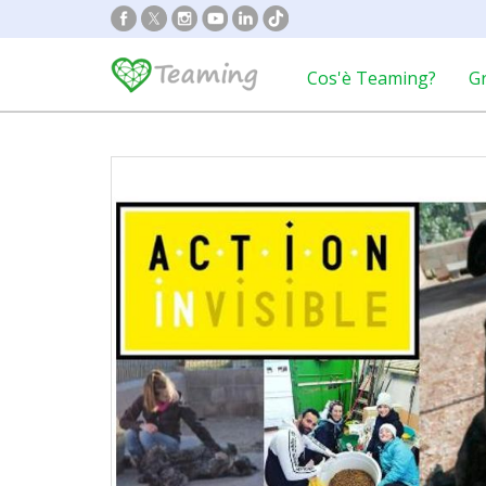
Cos'è Teaming?
G