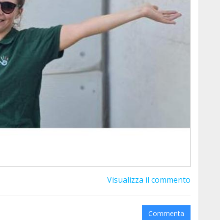
d'hui, Tina pour 4 semaines de stage et Elena pour
de belles rencontres et bon courage à tous ces
eur temps chaque jour ❤️
pour les prochains mois alors n'hésitez pas à
poser toutes vos questions !
Visualizza il commento
Commenta