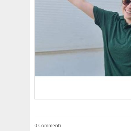
Tina et Elena rejoindront le refuge aujour
2 semaines de bénévolat. On leur souhaite 
bénévoles au grand coeur qui donnent de l
Le refuge recherche encore des bénévoles 
nous contacter pour vous inscrire ou pour 
Contact : asso.action.invisible@gmail.com
0 Commenti