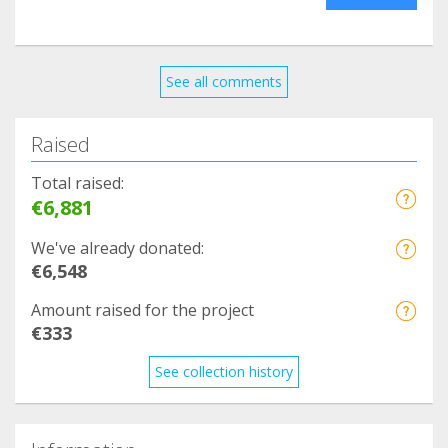
Le refuge recherche encore des bénévoles pour
les prochains mois alors n'hésitez pas à nous
contacter pour vous inscrire ou pour poser toutes
vos questions !
See all comments
Contact : asso.action.invisible@gmail.com
Raised
Total raised:
€6,881
We've already donated:
€6,548
Amount raised for the project
€333
See collection history