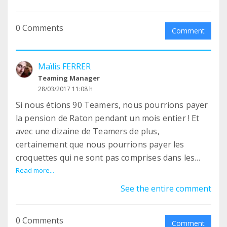
Le bonheur de partager des moments avec les
0 Comments
loulous et les bénévoles sur place, d'apporter aux
Comment
loulous de l'espoir et de partager tout l'amour
qu'ils voudraient tant donner...
Maïlis FERRER
Teaming Manager
Tous ces moments si précieux du bénévolat vous
28/03/2017 11:08 h
font vite oublier la fatigue et sont le moteur pour
Si nous étions 90 Teamers, nous pourrions payer
se lever chaque matin pour aller au refuge.
la pension de Raton pendant un mois entier ! Et
avec une dizaine de Teamers de plus,
Tina et Elena rejoindront le refuge aujourd'hui,
certainement que nous pourrions payer les
Tina pour 4 semaines de stage et Elena pour 2
croquettes qui ne sont pas comprises dans les
semaines de bénévolat. On leur souhaite de belles
90€.
Read more...
rencontres et bon courage à tous ces bénévoles
See the entire comment
au grand coeur qui donnent de leur temps chaque
jour ❤️
0 Comments
Comment