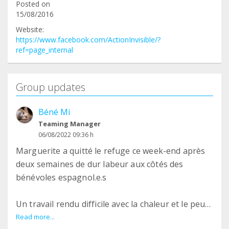
Posted on
15/08/2016
Website:
https://www.facebook.com/ActionInvisible/?
ref=page_internal
Group updates
Béné Mi
Teaming Manager
06/08/2022 09:36 h
Marguerite a quitté le refuge ce week-end après
deux semaines de dur labeur aux côtés des
bénévoles espagnol.e.s
Un travail rendu difficile avec la chaleur et le peu
de bénévoles en juillet mais vous pouvez voir que
Read more...