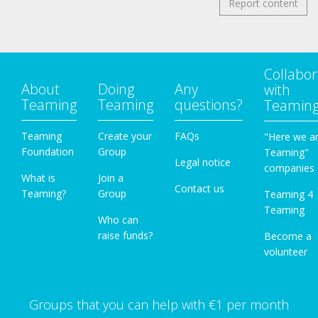
Report content
Collabor
About
Doing
Any
with
Teaming
Teaming
questions?
Teamin
Teaming
Create your
FAQs
"Here we a
Foundation
Group
Teaming"
Legal notice
companies
What is
Join a
Contact us
Teaming?
Group
Teaming 4
Teaming
Who can
raise funds?
Become a
volunteer
Groups that you can help with €1 per month