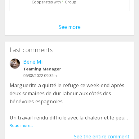
Cooperates with
1
Group
See more
Last comments
Béné Mi
Teaming Manager
06/08/2022 09:35 h
Marguerite a quitté le refuge ce week-end après
deux semaines de dur labeur aux côtés des
bénévoles espagnoles
Un travail rendu difficile avec la chaleur et le peu
de bénévoles en juillet mais vous pouvez voir que
Read more...
le sourire n'a pas quitté le visage de Marguerite !
See the entire comment