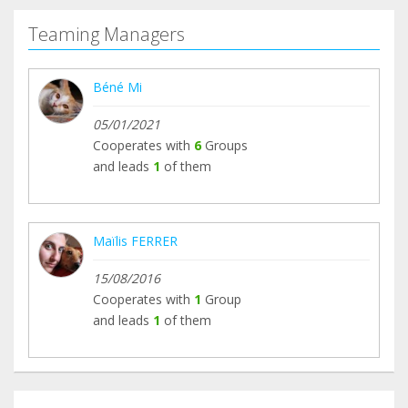
Le refuge recherche encore des bénévoles pour
Teaming Managers
les prochains mois alors n'hésitez pas à nous
contacter pour vous inscrire ou pour poser toutes
Béné Mi
vos questions !
Contact : asso.action.invisible@gmail.com
05/01/2021
Cooperates with
6
Groups
and leads
1
of them
Maïlis FERRER
15/08/2016
Cooperates with
1
Group
and leads
1
of them