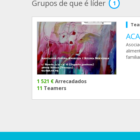
Grupos de que é líder
1
Tea
ACA
Asocia
aliment
familia
1 521 €
Arrecadados
11
Teamers