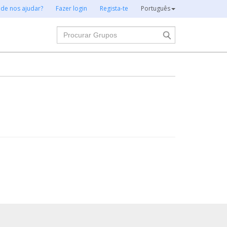
 de nos ajudar?
Fazer login
Regista-te
Português
Procurar