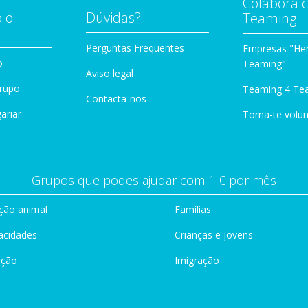
Colabora 
 o
Dúvidas?
Teaming
Perguntas Frequentes
Empresas "Her
o
Teaming"
Aviso legal
Grupo
Teaming 4 Te
Contacta-nos
ariar
Torna-te volun
Grupos que podes ajudar com 1 € por mês
ção animal
Famílias
acidades
Crianças e jovens
ação
Imigração