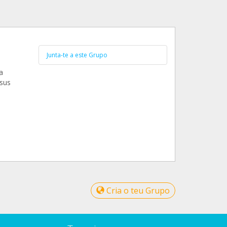
Junta-te a este Grupo
a
 sus
Cria o teu Grupo