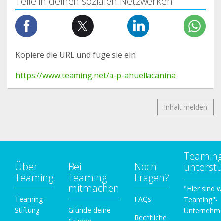
Teile in deinen sozialen Netzwerken
Kopiere die URL und füge sie ein
https://www.teaming.net/a-p-ahuellacanina
Inhalt melden
Teamin
Über
Bei
Noch
unterst
Teaming
Teaming
Fragen?
mitmachen
"Hier sind w
Teaming-
FAQs
Teaming"-
Stiftung
Gründe deine
Unternehm
Rechtliche
Gruppe