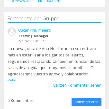
http://www.apahuellacanina.com
Fortschritte der Gruppe
Oscar Priu melero
Teaming-Manager
27/02/2017 20:39 h
La nueva Junta de Apa Huellacanina se centrarà
más en esterilizar a los gatitos callejeros,
seguiremos rescatando también en función de las
casas de acogida que tengamos disponibles. Os
agradecemos vuestro apoyo y colaboración.
Gracias.
Mehr...
Ganzen Kommentar sehen
0 Kommentare
Kommentieren