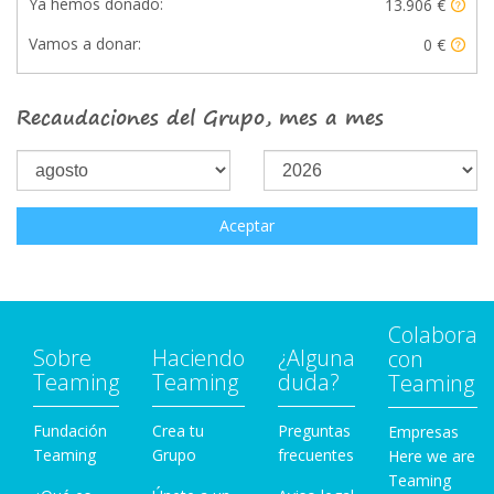
Ya hemos donado:
13.906 €
Vamos a donar:
0 €
Recaudaciones del Grupo, mes a mes
Aceptar
Colabora
Sobre
Haciendo
¿Alguna
con
Teaming
Teaming
duda?
Teaming
Fundación
Crea tu
Preguntas
Empresas
Teaming
Grupo
frecuentes
Here we are
Teaming