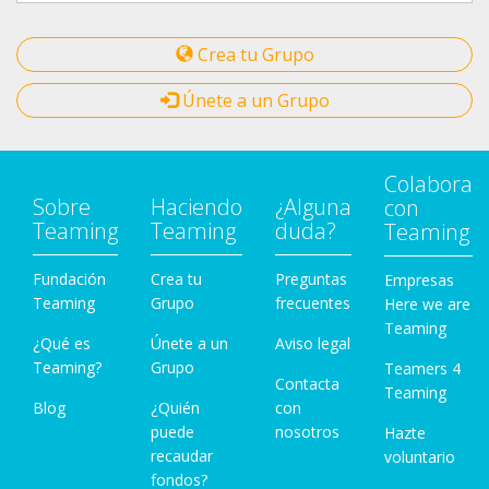
Crea tu Grupo
Únete a un Grupo
Colabora
Sobre
Haciendo
¿Alguna
con
Teaming
Teaming
duda?
Teaming
Fundación
Crea tu
Preguntas
Empresas
Teaming
Grupo
frecuentes
Here we are
Teaming
¿Qué es
Únete a un
Aviso legal
Teaming?
Grupo
Teamers 4
Contacta
Teaming
Blog
¿Quién
con
puede
nosotros
Hazte
recaudar
voluntario
fondos?