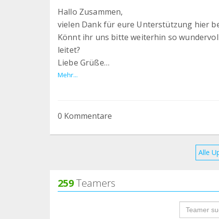
Hallo Zusammen,
vielen Dank für eure Unterstützung hier b
Könnt ihr uns bitte weiterhin so wundervoll 
leitet?
Liebe Grüße
Marina vom Team Zorro
Mehr...
0 Kommentare
Alle U
259
Teamers
groupProf