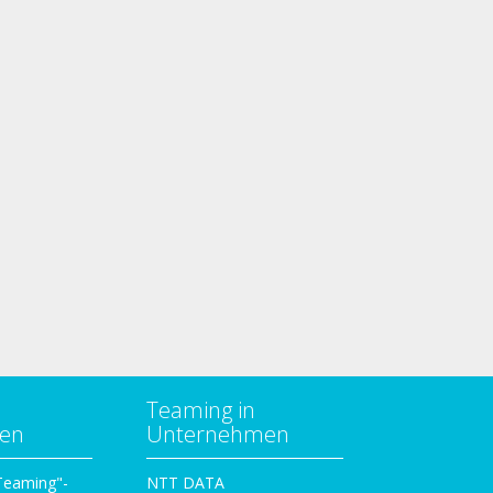
Teaming in
zen
Unternehmen
 Teaming"-
NTT DATA