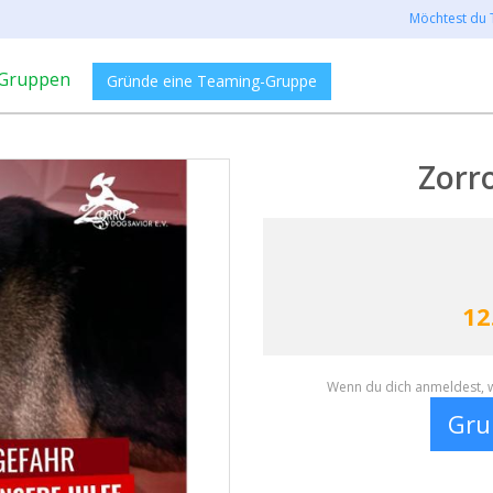
Möchtest du 
Gruppen
Gründe eine Teaming-Gruppe
Zorr
12
Wenn du dich anmeldest, w
Gru