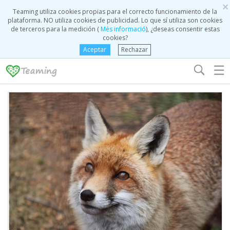
×
Teaming utiliza cookies propias para el correcto funcionamiento de la
plataforma. NO utiliza cookies de publicidad. Lo que sí utiliza son cookies
de terceros para la medición (
Més informació
), ¿deseas consentir estas
cookies?
Aceptar
Rechazar
☰