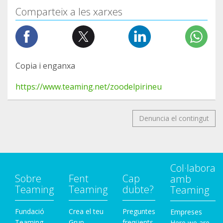
Comparteix a les xarxes
Copia i enganxa
https://www.teaming.net/zoodelpirineu
Denuncia el contingut
Col·labora
Sobre
Fent
Cap
amb
Teaming
Teaming
dubte?
Teaming
Fundació
Crea el teu
Preguntes
Empreses
Teaming
Grup
freqüents
Here we are