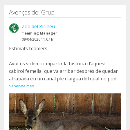
Avenços del Grup
Zoo del Pirineu
Teaming Manager
09/04/2026 11:07 h
Estimats teamers,
Avui us volem compartir la història d’aquest
cabirol femella, que va arribar després de quedar
atrapada en un canal ple d’aigua del qual no podia
sortir. Les persones que la van trobar la van
Saber-ne més
ajudar de seguida, i gràcies a això va tenir una
oportunitat.
Quan va arribar al refugi vam veure que tenia una
pota davantera molt malmesa i, finalment, la vam