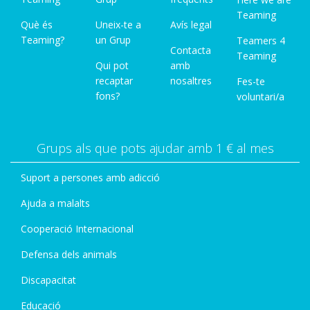
Teaming
Què és
Uneix-te a
Avís legal
Teaming?
un Grup
Teamers 4
Contacta
Teaming
Qui pot
amb
recaptar
nosaltres
Fes-te
fons?
voluntari/a
Grups als que pots ajudar amb 1 € al mes
Suport a persones amb adicció
Ajuda a malalts
Cooperació Internacional
Defensa dels animals
Discapacitat
Educació