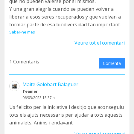
que no pueden valerse por sí mismos.
Y una gran alegría cuando se pueden volver a
liberar a esos seres recuperados y que vuelvan a
formar parte de esa biodiversidad tan importante
para todos.
Saber-ne més
Muchas gracias por vuestro trabajo, es muy
Veure tot el comentari
importante y necesario.
1 Comentaris
Comenta
Maite Golobart Balaguer
Teamer
06/03/2023 15:37 h
Us felicito per la iniciativa i desitjo que aconseguiu
tots els ajuts necessaris per ajudar a tots aquests
animalets. Anims i endavant.