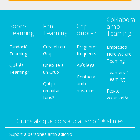
Col·labora
Sobre
Fent
Cap
amb
Teaming
Teaming
dubte?
Teaming
Fundació
Crea el teu
Preguntes
Empreses
Teaming
Grup
freqüents
Here we are
Teaming
Què és
Uneix-te a
Avís legal
Teaming?
un Grup
Teamers 4
Contacta
Teaming
Qui pot
amb
recaptar
nosaltres
Fes-te
fons?
voluntari/a
Grups als que pots ajudar amb 1 € al mes
Suport a persones amb adicció