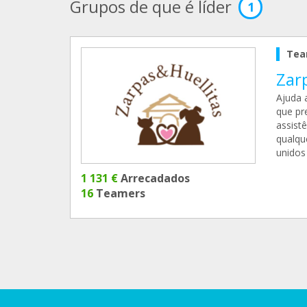
Grupos de que é líder
1
Tea
Zar
Ajuda 
que pr
assist
qualqu
unidos
1 131 €
Arrecadados
16
Teamers