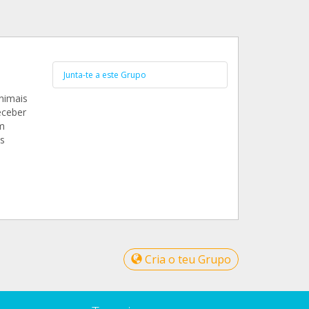
Junta-te a este Grupo
nimais
eceber
m
s
Cria o teu Grupo