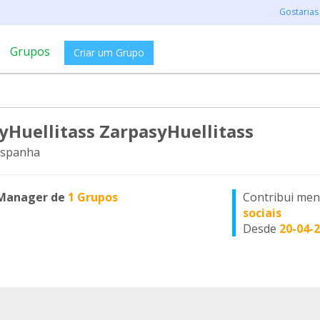
Gostarias
Grupos
Criar um Grupo
yHuellitass ZarpasyHuellitass
Espanha
Manager de
1 Grupos
Contribui me
sociais
Desde
20-04-