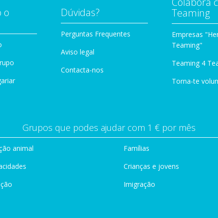
Colabora 
 o
Dúvidas?
Teaming
Perguntas Frequentes
Empresas "Her
o
Teaming"
Aviso legal
Grupo
Teaming 4 Te
Contacta-nos
ariar
Torna-te volun
Grupos que podes ajudar com 1 € por mês
ção animal
Famílias
acidades
Crianças e jovens
ação
Imigração