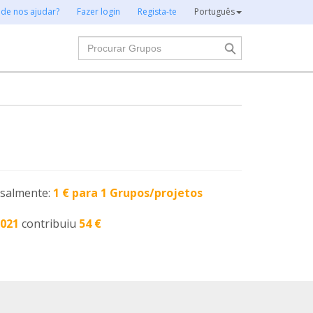
 de nos ajudar?
Fazer login
Regista-te
Português
Procurar
nsalmente:
1 € para 1 Grupos/projetos
2021
contribuiu
54 €