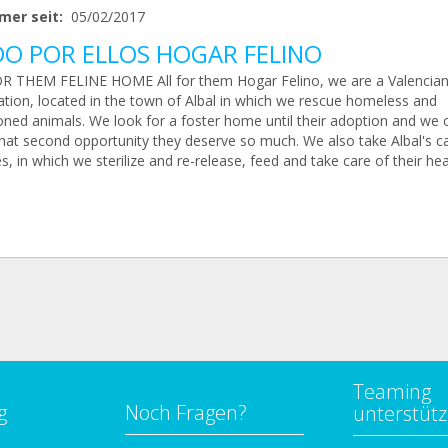
mer seit:
05/02/2017
O POR ELLOS HOGAR FELINO
R THEM FELINE HOME All for them Hogar Felino, we are a Valencia
ation, located in the town of Albal in which we rescue homeless and
ned animals. We look for a foster home until their adoption and we o
hat second opportunity they deserve so much. We also take Albal's c
s, in which we sterilize and re-release, feed and take care of their hea
Teaming
g
Noch Fragen?
unterstüt
n