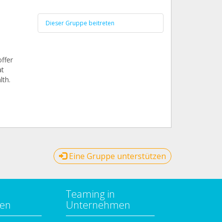
Dieser Gruppe beitreten
n
ffer
at
lth.
Eine Gruppe unterstützen
Teaming in
zen
Unternehmen