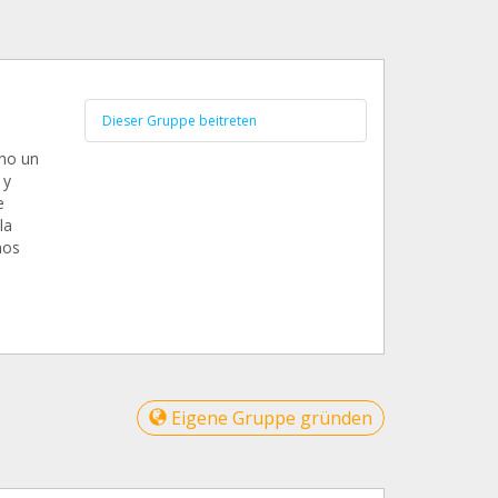
Dieser Gruppe beitreten
ho un
 y
e
la
mos
Eigene Gruppe gründen