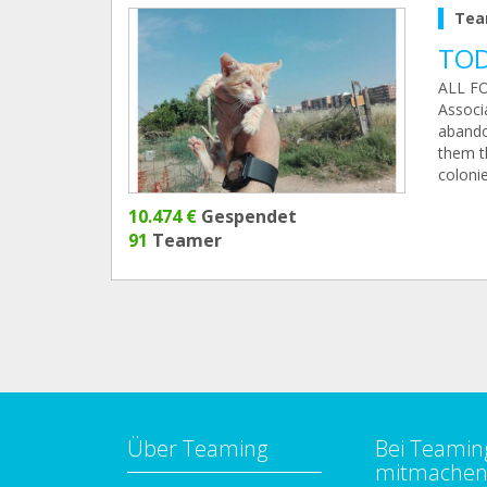
Tea
TOD
ALL FO
Associ
abando
them t
colonie
10.474 €
Gespendet
91
Teamer
Über Teaming
Bei Teamin
mitmache