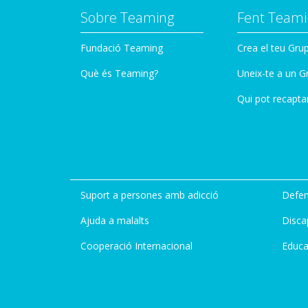
Sobre Teaming
Fent Teami
Fundació Teaming
Crea el teu Gru
Què és Teaming?
Uneix-te a un G
Qui pot recapta
Suport a persones amb adicció
Defen
Ajuda a malalts
Disca
Cooperació Internacional
Educa