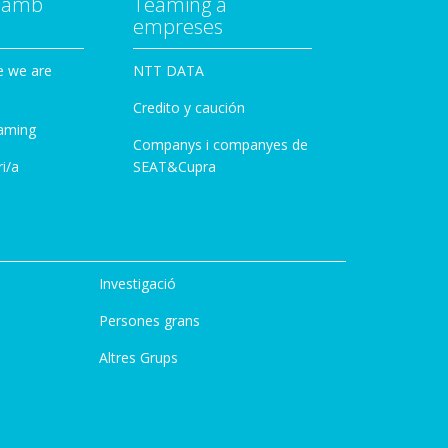
a amb
Teaming a
empreses
e we are
NTT DATA
Credito y caución
aming
Companys i companyes de
i/a
SEAT&Cupra
Investigació
Persones grans
Altres Grups