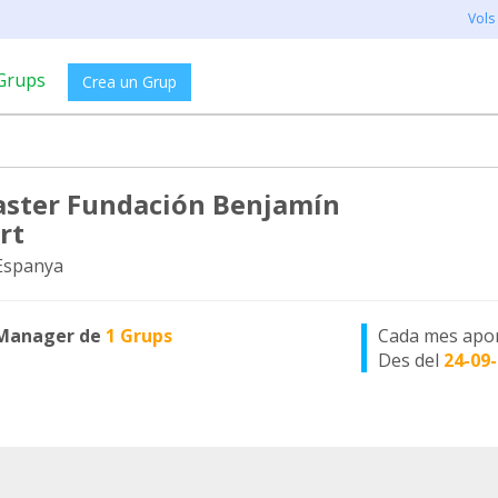
Vols
Grups
Crea un Grup
ter Fundación Benjamín
rt
 Espanya
Manager de
1 Grups
Cada mes apo
Des del
24-09