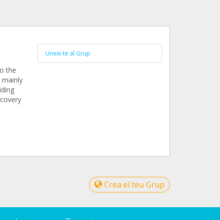
Uneix-te al Grup
o the
g mainly
iding
ecovery
Crea el teu Grup