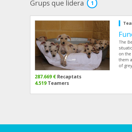
Grups que lidera
1
Tea
Fun
The Be
situati
on the
them a
of grey
287.669 €
Recaptats
4.519
Teamers