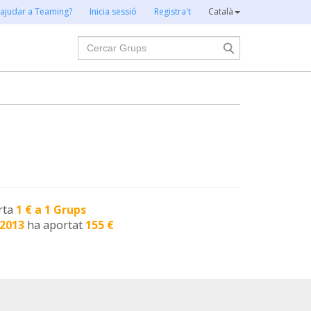
 ajudar a Teaming?
Inicia sessió
Registra't
Català
Cercar
rta
1 € a 1 Grups
-2013
ha aportat
155 €