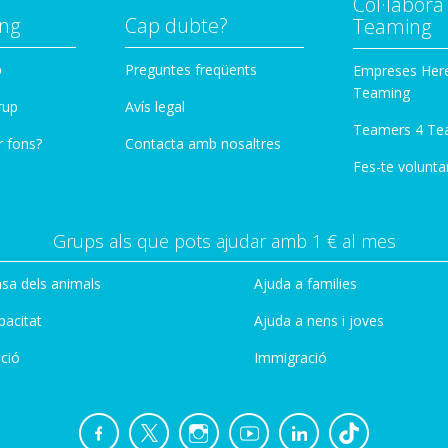
Col·labor
ng
Cap dubte?
Teaming
p
Preguntes freqüents
Empreses Her
Teaming
rup
Avís legal
Teamers 4 Te
r fons?
Contacta amb nosaltres
Fes-te voluntar
Grups als que pots ajudar amb 1 € al mes
sa dels animals
Ajuda a families
pacitat
Ajuda a nens i joves
ció
Immigració