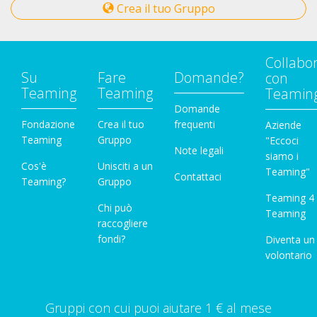
Crea il tuo Gruppo
Collabo
Su
Fare
Domande?
con
Teaming
Teaming
Teamin
Domande
Fondazione
Crea il tuo
frequenti
Aziende
Teaming
Gruppo
"Eccoci
Note legali
siamo i
Cos'è
Unisciti a un
Teaming"
Contattaci
Teaming?
Gruppo
Teaming 4
Chi può
Teaming
raccogliere
fondi?
Diventa un
volontario
Gruppi con cui puoi aiutare 1 € al mese