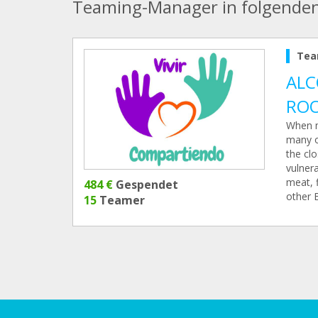
Teaming-Manager in folgende
Tea
ALC
RO
When m
many o
the clo
vulnera
meat, 
484 €
Gespendet
other E
15
Teamer