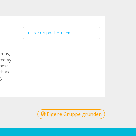
G
Dieser Gruppe beitreten
tmas,
ced by
these
ch as
by
Eigene Gruppe gründen