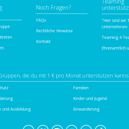
Teaming
g
Noch Fragen?
unterstüt
n
FAQs
"Hier sind wir
ruppe
Unternehmen
Rechtliche Hinweise
itreten
Teaming 4 Te
Kontakt
en
Ehrenamtlich 
Gruppen, die du mit 1 € pro Monat unterstützen kanns
chutz
Familien
derung
Kinder und Jugend
e und Ausbildung
Einwanderung