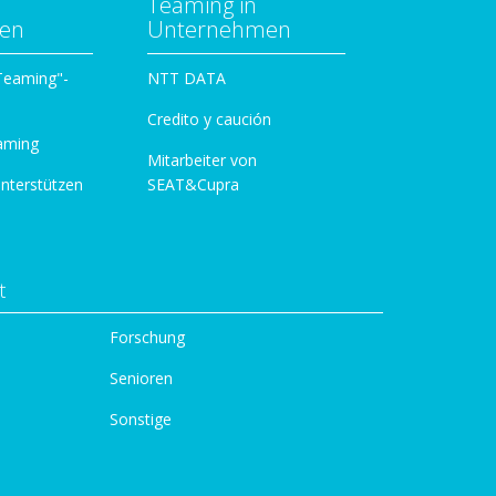
Teaming in
zen
Unternehmen
 Teaming"-
NTT DATA
Credito y caución
aming
Mitarbeiter von
unterstützen
SEAT&Cupra
t
Forschung
Senioren
Sonstige