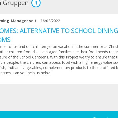
n Gruppen
1
ming-Manager seit:
16/02/2022
OMES: ALTERNATIVE TO SCHOOL DININ
OMS
ost of us and our children go on vacation in the summer or at Chris
ther children from disadvantaged families see their food needs redu
sure of the School Canteens. With this Project we try to ensure that 
ble people, the children, can access food with a high energy value su
fish, fruit and vegetables, complementary products to those offered 
ntities. Can you help us help?