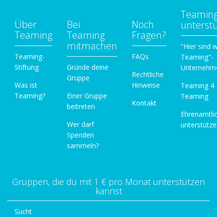
Teamin
Über
Bei
Noch
unterst
Teaming
Teaming
Fragen?
mitmachen
"Hier sind w
Teaming-
FAQs
Teaming"-
Stiftung
Gründe deine
Unternehm
Rechtliche
Gruppe
Was ist
Hinweise
Teaming 4
Teaming?
Einer Gruppe
Teaming
Kontakt
beitreten
Ehrenamtli
Wer darf
unterstütz
Spenden
sammeln?
Gruppen, die du mit 1 € pro Monat unterstützen
kannst
Sucht