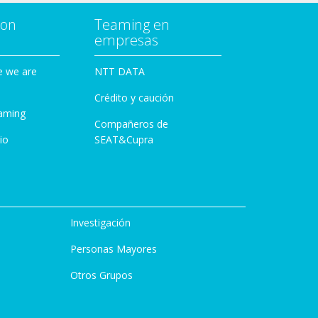
con
Teaming en
empresas
e we are
NTT DATA
Crédito y caución
aming
Compañeros de
io
SEAT&Cupra
Investigación
Personas Mayores
Otros Grupos