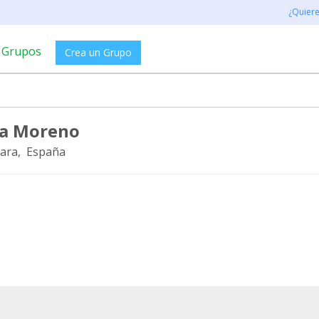
¿Quier
Grupos
Crea un Grupo
ia Moreno
ara, España