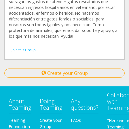
sufragar los gastos de atender gatos rescatados que
necesitan ingresos hospitalarios en veterinario, por estar
accidentados, enfermos o heridos. No hacemos
diferenciación entre gatos ferales o sociables, para
nosotros son todos iguales y nos necesitan. Como
protectora de animales, queremos dar soporte y apoyo, a
los que más nos necesitan. Ayuda!
Join this Group
Create your Group
Collabor
About
Doing
Any
with
Teaming
Teaming
questions?
Teamin
Teaming
Create your
FAQs
"Here we a
Foundation
Group
Teaming"