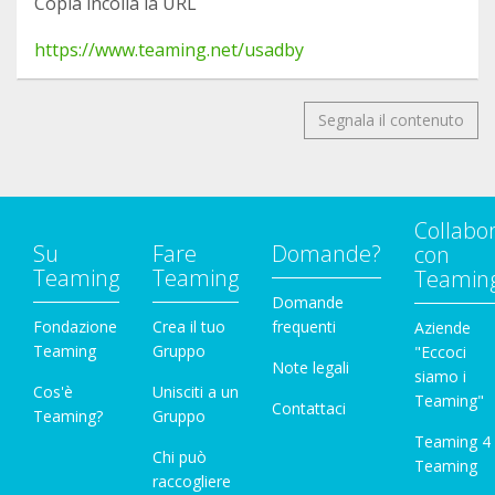
Copia incolla la URL
34 mercis (un pour chacun d'entre vous !) de
https://www.teaming.net/usadby
croire en notre combat. Sans votre régularité, rien
de tout cela ne serait réalisable.
Segnala il contenuto
Affectueusement,
L'équipe de USA DOGS BLESS YOU ✨
Collabo
Su
Fare
Domande?
con
Teaming
Teaming
Teamin
Domande
Fondazione
Crea il tuo
frequenti
Aziende
Teaming
Gruppo
"Eccoci
Note legali
siamo i
Cos'è
Unisciti a un
Teaming"
Contattaci
Teaming?
Gruppo
Teaming 4
Chi può
Teaming
raccogliere