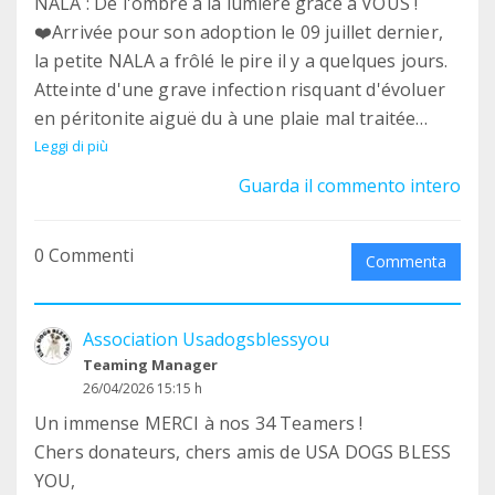
NALA : De l'ombre à la lumière grâce à VOUS !
❤️Arrivée pour son adoption le 09 juillet dernier,
la petite NALA a frôlé le pire il y a quelques jours.
Atteinte d'une grave infection risquant d'évoluer
en péritonite aiguë du à une plaie mal traitée
dans son pays d'origine, elle a dû être opérée en
Leggi di più
extrême urgence. Une facture d'urgence de plus
Guarda il commento intero
de 1 500 € (1 438 € pour les urgences et soins
lourds + frais d'intervention), un coup très dur
0 Commenti
pour la trésorerie de l'Association... Mais face à sa
Commenta
volonté de vivre, nous n'avons pas hésité une
seconde. AUJOURD'HUI, NALA EST EN BONNE
Association Usadogsblessyou
VOIE DE GUERISON !
Teaming Manager
Grâce à la mobilisation des bénévoles de notre
26/04/2026 15:15 h
Association, au travail des équipes vétérinaires, à
Un immense MERCI à nos 34 Teamers !
un traitement lourd et une convalescence
Chers donateurs, chers amis de USA DOGS BLESS
surveillée de près chez son adoptante, notre
YOU,
petite guerrière reprend des forces de jour en