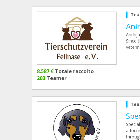
Tea
Anim
Andrija
Since t
veteri
8.587 €
Totale raccolto
203
Teamer
Tea
Spec
Specia
a focu
throug