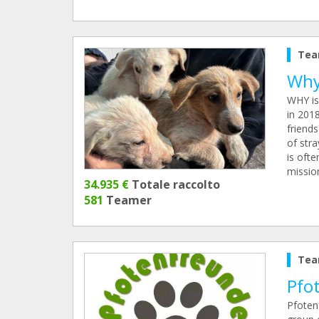
Tea
Why
WHY is
in 201
friends
of stra
is oft
missio
34.935 €
Totale raccolto
581
Teamer
Tea
Pfo
Pfoten