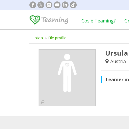
Cos'è Teaming?
G
Inizia
File profilo
Ursul
Austria
Teamer i