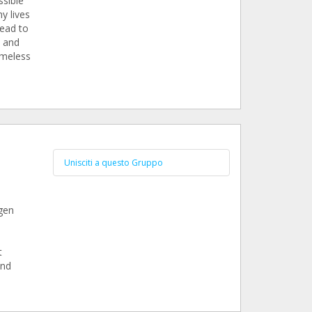
ssible
y lives
lead to
p and
omeless
Unisciti a questo Gruppo
gen
t
und