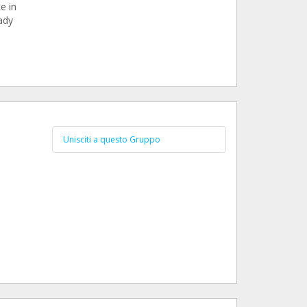
e in
ady
Unisciti a questo Gruppo