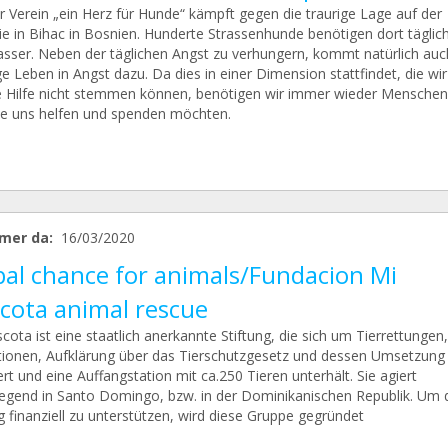
r Verein „ein Herz für Hunde“ kämpft gegen die traurige Lage auf der
e in Bihac in Bosnien. Hunderte Strassenhunde benötigen dort täglich
sser. Neben der täglichen Angst zu verhungern, kommt natürlich auc
e Leben in Angst dazu. Da dies in einer Dimension stattfindet, die wi
 Hilfe nicht stemmen können, benötigen wir immer wieder Menschen
ie uns helfen und spenden möchten.
mer da:
16/03/2020
bal chance for animals/Fundacion Mi
cota animal rescue
ota ist eine staatlich anerkannte Stiftung, die sich um Tierrettungen,
tionen, Aufklärung über das Tierschutzgesetz und dessen Umsetzung
t und eine Auffangstation mit ca.250 Tieren unterhält. Sie agiert
egend in Santo Domingo, bzw. in der Dominikanischen Republik. Um 
g finanziell zu unterstützen, wird diese Gruppe gegründet