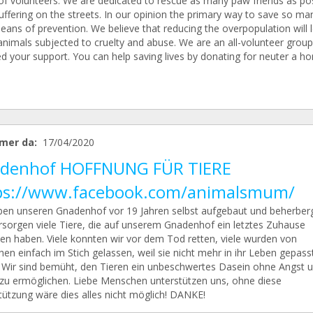
of volunteers. We are dedicated to rescue as many paw friends as po
ffering on the streets. In our opinion the primary way to save so man
eans of prevention. We believe that reducing the overpopulation will 
animals subjected to cruelty and abuse. We are an all-volunteer grou
d your support. You can help saving lives by donating for neuter a h
.
mer da:
17/04/2020
denhof HOFFNUNG FÜR TIERE
ps://www.facebook.com/animalsmum/
ben unseren Gnadenhof vor 19 Jahren selbst aufgebaut und beherber
rsorgen viele Tiere, die auf unserem Gnadenhof ein letztes Zuhause
en haben. Viele konnten wir vor dem Tod retten, viele wurden von
en einfach im Stich gelassen, weil sie nicht mehr in ihr Leben gepass
 Wir sind bemüht, den Tieren ein unbeschwertes Dasein ohne Angst 
 zu ermöglichen. Liebe Menschen unterstützen uns, ohne diese
tützung wäre dies alles nicht möglich! DANKE!