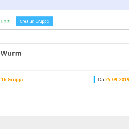
ruppi
Crea un Gruppo
a Wurm
n
16 Gruppi
Da
25-09-201