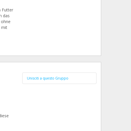
 Futter
h das
r ohne
 mit
Unisciti a questo Gruppo
diese