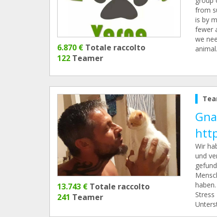
group 
from su
is by m
fewer 
we nee
6.870 €
Totale raccolto
animal
122
Teamer
Tea
Gna
htt
Wir ha
und ve
gefund
Mensch
haben.
13.743 €
Totale raccolto
Stress
241
Teamer
Unters