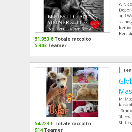
Wir, de
Deponi
und Wa
ständig
fremde
Herz d
51.953 €
Totale raccolto
5.343
Teamer
Tea
Glo
Mas
Mi Masc
Kastra
kümmer
überwi
Stiftun
54.223 €
Totale raccolto
914
Teamer