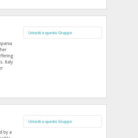
Unisciti a questo Gruppo
mpania
 her
ffering
. Italy
er
Unisciti a questo Gruppo
d by a