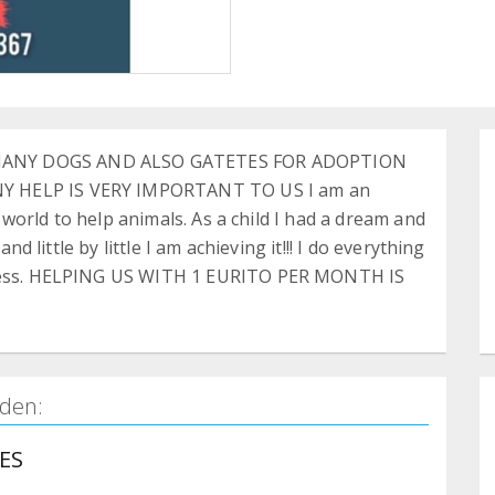
 MANY DOGS AND ALSO GATETES FOR ADOPTION
Y HELP IS VERY IMPORTANT TO US I am an
is world to help animals. As a child I had a dream and
nd little by little I am achieving it!!! I do everything
ndless. HELPING US WITH 1 EURITO PER MONTH IS
den:
ES