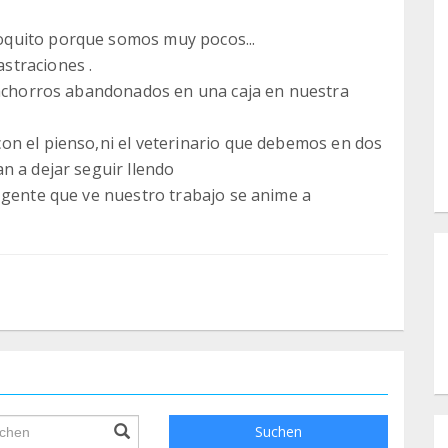
quito porque somos muy pocos...
straciones .
 cachorros abandonados en una caja en nuestra
on el pienso,ni el veterinario que debemos en dos
n a dejar seguir llendo
 gente que ve nuestro trabajo se anime a
ile.searchForm.search.text???
Suchen